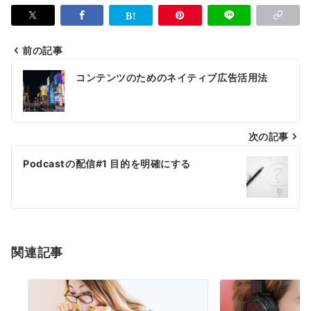
前の記事
投
コンテンツのためのネイティブ広告活用法
稿
ナ
次の記事
ビ
ゲ
Podcastの配信#1 目的を明確にする
ー
シ
ョ
関連記事
ン